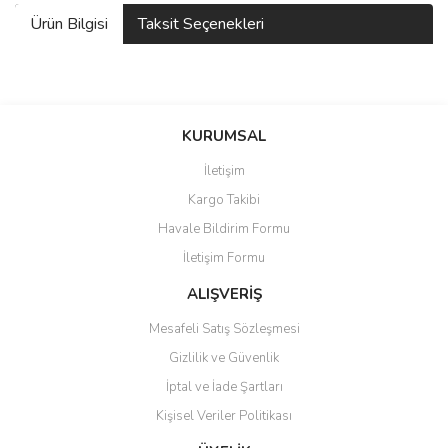
Ürün Bilgisi
Taksit Seçenekleri
KURUMSAL
İletişim
Kargo Takibi
Havale Bildirim Formu
İletişim Formu
ALIŞVERİŞ
Mesafeli Satış Sözleşmesi
Gizlilik ve Güvenlik
İptal ve İade Şartları
Kişisel Veriler Politikası